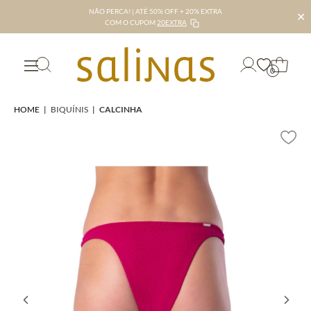
NÃO PERCA! | ATÉ 50% OFF + 20% EXTRA
✕
COM O CUPOM
20EXTRA
0
HOME
|
BIQUÍNIS
|
CALCINHA