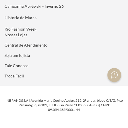
Campanha Aprés-ski - Inverno 26
Historia da Marca
Rio Fashion Week
Nossas Lojas
Central de Atendimento
Seja um lojista
Fale Conosco
Troca Fácil
INBRANDS S.A | Avenida Maria Coelho Aguiar, 215, 2º andar, bloco C/E/G, Piso
Panamby, lojas 102, I, J, K - São Paulo CEP: 05804-900 | CNPJ:
09.054.385/0001-44
DESENVOLVIDO POR
TECNOLOGIA