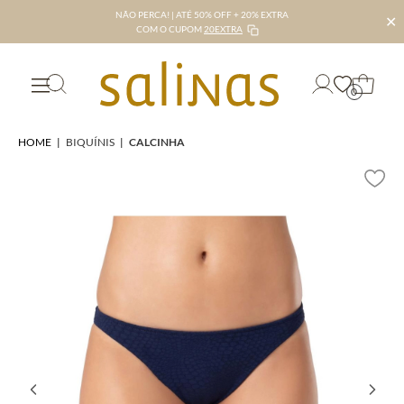
NÃO PERCA! | ATÉ 50% OFF + 20% EXTRA
✕
COM O CUPOM
20EXTRA
0
HOME
|
BIQUÍNIS
|
CALCINHA