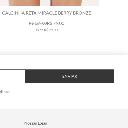
CALCINHA RETA MIRACLE BERRY BRONZE
CALCI
R$ 79,00
R$ 169,00
1x de R$ 79,00
ENVIAR
linas.
Nossas Lojas