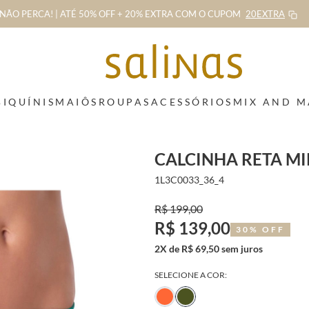
NÃO PERCA! | ATÉ 50% OFF + 20% EXTRA
COM O CUPOM
20EXTRA
BIQUÍNIS
MAIÔS
ROUPAS
ACESSÓRIOS
MIX AND 
CALCINHA RETA MI
1L3C0033_36_4
R$ 199,00
R$ 139,00
30% OFF
2X de R$ 69,50 sem juros
SELECIONE A COR: