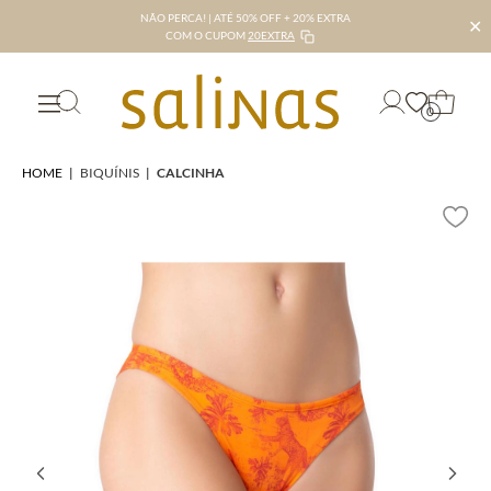
NÃO PERCA! | ATÉ 50% OFF + 20% EXTRA
✕
COM O CUPOM
20EXTRA
0
HOME
|
BIQUÍNIS
|
CALCINHA