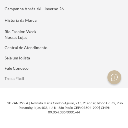
Campanha Aprés-ski - Inverno 26
Historia da Marca
Rio Fashion Week
Nossas Lojas
Central de Atendimento
Seja um lojista
Fale Conosco
Troca Fácil
INBRANDS S.A | Avenida Maria Coelho Aguiar, 215, 2º andar, bloco C/E/G, Piso
Panamby, lojas 102, I, J, K - São Paulo CEP: 05804-900 | CNPJ:
09.054.385/0001-44
DESENVOLVIDO POR
TECNOLOGIA