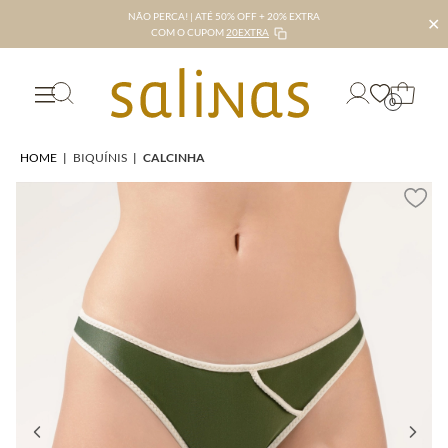
NÃO PERCA! | ATÉ 50% OFF + 20% EXTRA
✕
COM O CUPOM
20EXTRA
0
HOME
|
BIQUÍNIS
|
CALCINHA