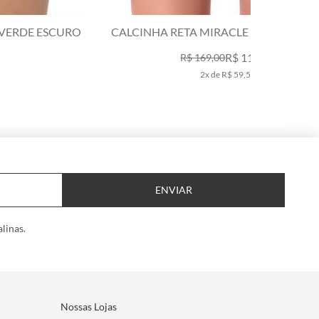
CALCINHA RETA MIRACLE BAHAMAS VERDE
CALCINHA
ESCURO
R$ 119,00
R$ 169,00
2x de R$ 59,50
ENVIAR
linas.
Nossas Lojas