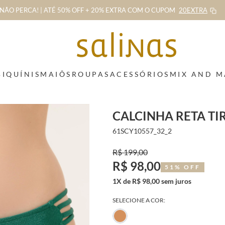
NÃO PERCA! | ATÉ 50% OFF + 20% EXTRA
COM O CUPOM
20EXTRA
BIQUÍNIS
MAIÔS
ROUPAS
ACESSÓRIOS
MIX AND 
CALCINHA RETA TI
61SCY10557_32_2
R$ 199,00
R$ 98,00
51% OFF
1X de R$ 98,00 sem juros
SELECIONE A COR: