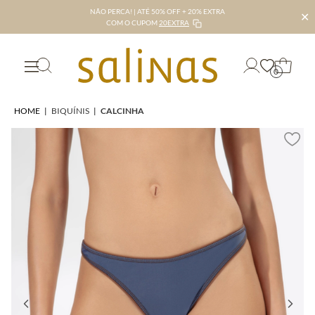
NÃO PERCA! | ATÉ 50% OFF + 20% EXTRA
✕
COM O CUPOM
20EXTRA
0
HOME
|
BIQUÍNIS
|
CALCINHA