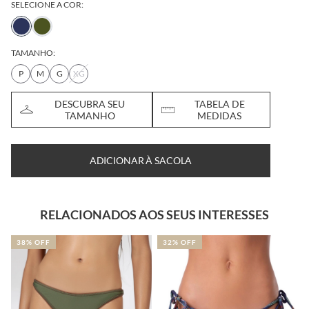
SELECIONE A COR:
TAMANHO:
P
M
G
XG
DESCUBRA SEU
TABELA DE
TAMANHO
MEDIDAS
ADICIONAR À SACOLA
RELACIONADOS AOS SEUS INTERESSES
38% OFF
32% OFF