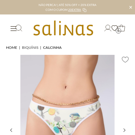
NÃO PERCA! | ATÉ 50% OFF + 20% EXTRA
✕
COM O CUPOM
20EXTRA
0
HOME
|
BIQUÍNIS
|
CALCINHA