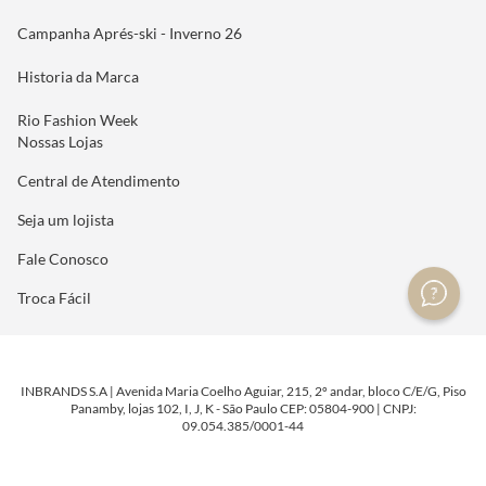
Campanha Aprés-ski - Inverno 26
Historia da Marca
Rio Fashion Week
Nossas Lojas
Central de Atendimento
Seja um lojista
Fale Conosco
Troca Fácil
INBRANDS S.A | Avenida Maria Coelho Aguiar, 215, 2º andar, bloco C/E/G, Piso
Panamby, lojas 102, I, J, K - São Paulo CEP: 05804-900 | CNPJ:
09.054.385/0001-44
DESENVOLVIDO POR
TECNOLOGIA