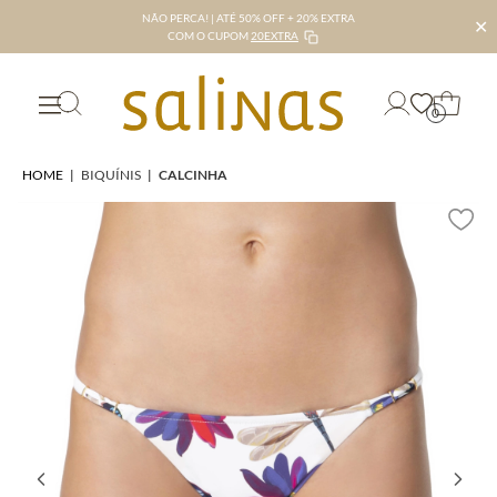
NÃO PERCA! | ATÉ 50% OFF + 20% EXTRA
✕
COM O CUPOM
20EXTRA
0
HOME
|
BIQUÍNIS
|
CALCINHA