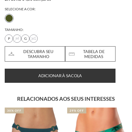
SELECIONE A COR:
TAMANHO:
P
M
G
XG
DESCUBRA SEU
TABELA DE
TAMANHO
MEDIDAS
ADICIONAR À SACOLA
RELACIONADOS AOS SEUS INTERESSES
30% OFF
29% OFF