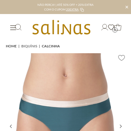
NÃO PERCA! | ATÉ 50% OFF + 20% EXTRA
✕
COM O CUPOM
20EXTRA
0
HOME
|
BIQUÍNIS
|
CALCINHA