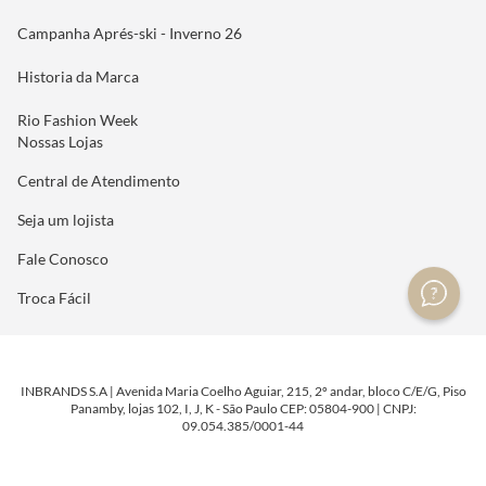
Campanha Aprés-ski - Inverno 26
Historia da Marca
Rio Fashion Week
Nossas Lojas
Central de Atendimento
Seja um lojista
Fale Conosco
Troca Fácil
INBRANDS S.A | Avenida Maria Coelho Aguiar, 215, 2º andar, bloco C/E/G, Piso
Panamby, lojas 102, I, J, K - São Paulo CEP: 05804-900 | CNPJ:
09.054.385/0001-44
DESENVOLVIDO POR
TECNOLOGIA