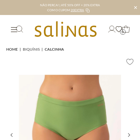
NÃO PERCA! | ATÉ 50% OFF + 20% EXTRA
✕
COM O CUPOM
20EXTRA
0
HOME
|
BIQUÍNIS
|
CALCINHA