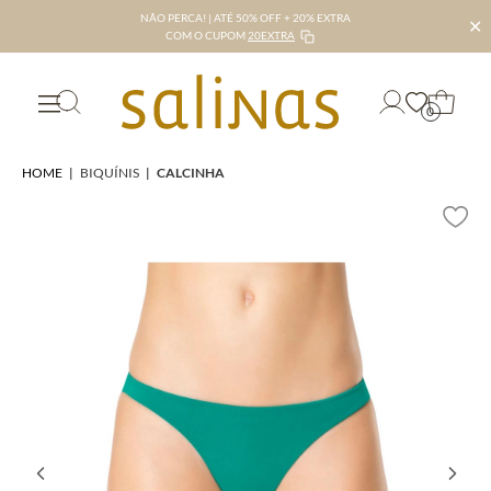
NÃO PERCA! | ATÉ 50% OFF + 20% EXTRA
✕
COM O CUPOM
20EXTRA
0
HOME
|
BIQUÍNIS
|
CALCINHA