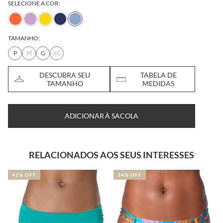
SELECIONE A COR:
TAMANHO:
P
M
G
XG
DESCUBRA SEU
TABELA DE
TAMANHO
MEDIDAS
ADICIONAR À SACOLA
RELACIONADOS AOS SEUS INTERESSES
42% OFF
34% OFF