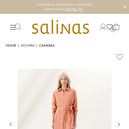
NÃO PERCA! | ATÉ 50% OFF + 20% EXTRA
✕
COM O CUPOM
20EXTRA
0
HOME
|
ROUPAS
|
CAMISAS