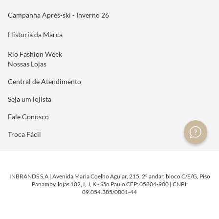
Campanha Aprés-ski - Inverno 26
Historia da Marca
Rio Fashion Week
Nossas Lojas
Central de Atendimento
Seja um lojista
Fale Conosco
Troca Fácil
INBRANDS S.A | Avenida Maria Coelho Aguiar, 215, 2º andar, bloco C/E/G, Piso
Panamby, lojas 102, I, J, K - São Paulo CEP: 05804-900 | CNPJ:
09.054.385/0001-44
DESENVOLVIDO POR
TECNOLOGIA