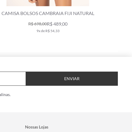
CAMISA CECILIA CAMBRAIA LIGHT AREIA
CAMIS
R$ 549,00
R$ 919,00
10x de R$ 54,90
ENVIAR
linas.
Nossas Lojas