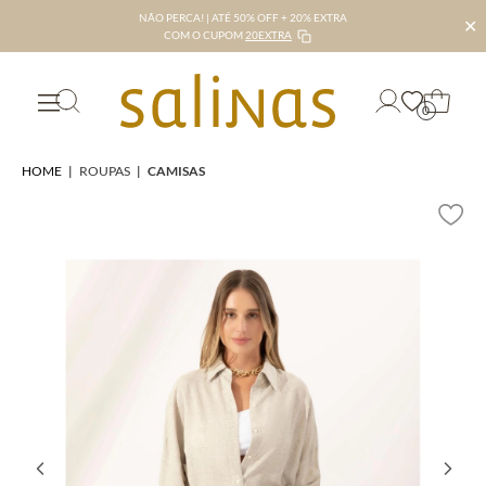
NÃO PERCA! | ATÉ 50% OFF + 20% EXTRA
✕
COM O CUPOM
20EXTRA
0
HOME
|
ROUPAS
|
CAMISAS