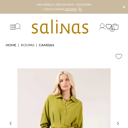
NÃO PERCA! | ATÉ 50% OFF + 20% EXTRA
✕
COM O CUPOM
20EXTRA
0
HOME
|
ROUPAS
|
CAMISAS