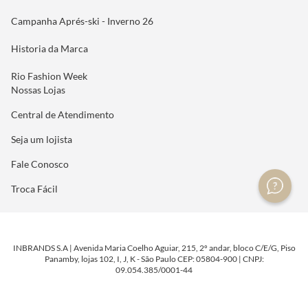
Campanha Aprés-ski - Inverno 26
Historia da Marca
Rio Fashion Week
Nossas Lojas
Central de Atendimento
Seja um lojista
Fale Conosco
Troca Fácil
INBRANDS S.A | Avenida Maria Coelho Aguiar, 215, 2º andar, bloco C/E/G, Piso
Panamby, lojas 102, I, J, K - São Paulo CEP: 05804-900 | CNPJ:
09.054.385/0001-44
DESENVOLVIDO POR
TECNOLOGIA