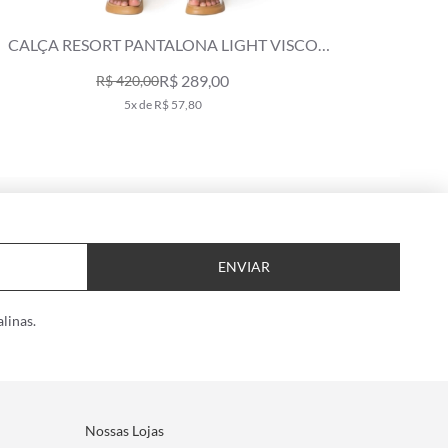
CAMISA REGULAR VISCO NUANCE VERDE
CAMIS
MILITAR
R$ 798,00
10x de R$ 79,80
ENVIAR
linas.
Nossas Lojas