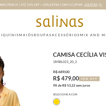
NÃO PERCA! | ATÉ 50% OFF + 20% EXTRA
COM O CUPOM
20EXTRA
BIQUÍNIS
MAIÔS
ROUPAS
ACESSÓRIOS
MIX AND 
CAMISA CECÍLIA V
1R4BL023_20_2
R$ 689,00
R$ 479,00
30% OFF
9X de R$ 53,22 sem juros
SELECIONE A COR: