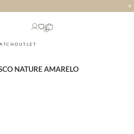
✕
0
MATCH
OUTLET
ISCO NATURE AMARELO