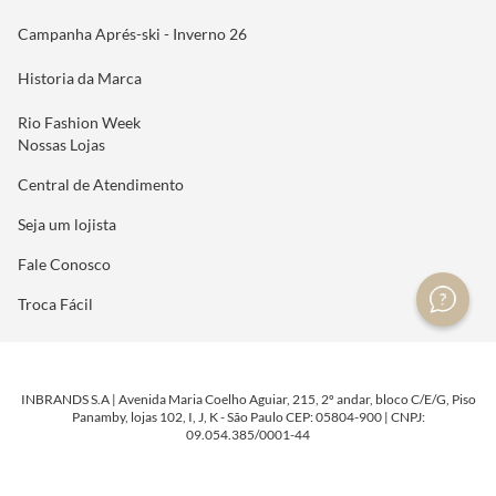
Campanha Aprés-ski - Inverno 26
Historia da Marca
Rio Fashion Week
Nossas Lojas
Central de Atendimento
Seja um lojista
Fale Conosco
Troca Fácil
INBRANDS S.A | Avenida Maria Coelho Aguiar, 215, 2º andar, bloco C/E/G, Piso
Panamby, lojas 102, I, J, K - São Paulo CEP: 05804-900 | CNPJ:
09.054.385/0001-44
DESENVOLVIDO POR
TECNOLOGIA