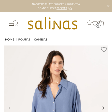
NÃO PERCA! | ATÉ 50% OFF + 20% EXTRA
✕
COM O CUPOM
20EXTRA
0
HOME
|
ROUPAS
|
CAMISAS