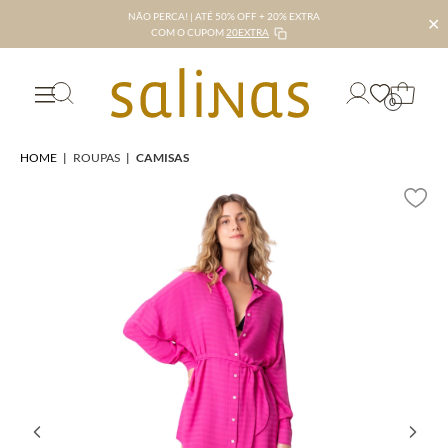
NÃO PERCA! | ATÉ 50% OFF + 20% EXTRA
✕
COM O CUPOM
20EXTRA
0
HOME
|
ROUPAS
|
CAMISAS