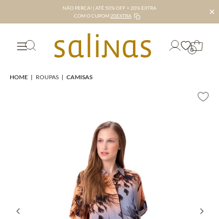
NÃO PERCA! | ATÉ 50% OFF + 20% EXTRA
✕
COM O CUPOM
20EXTRA
0
HOME
|
ROUPAS
|
CAMISAS