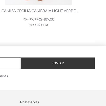
CAMISA CECILIA CAMBRAIA LIGHT VERDE
CAMI
CLARO
R$ 489,00
R$ 819,00
9x de R$ 54,33
ENVIAR
linas.
Nossas Lojas