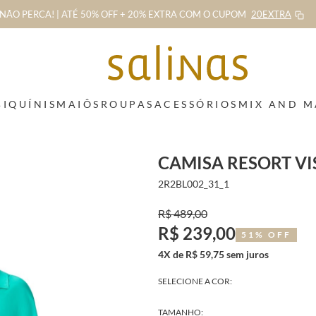
NÃO PERCA! | ATÉ 50% OFF + 20% EXTRA
COM O CUPOM
20EXTRA
BIQUÍNIS
MAIÔS
ROUPAS
ACESSÓRIOS
MIX AND 
CAMISA RESORT V
2R2BL002_31_1
R$ 489,00
R$ 239,00
51% OFF
4X de R$ 59,75 sem juros
SELECIONE A COR:
TAMANHO: