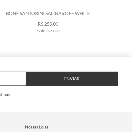
BONE SANTORINI SALINAS OFF WHITE
BO
R$ 259,00
5x de R$ 51,80
ENVIAR
linas.
Nossas Lojas