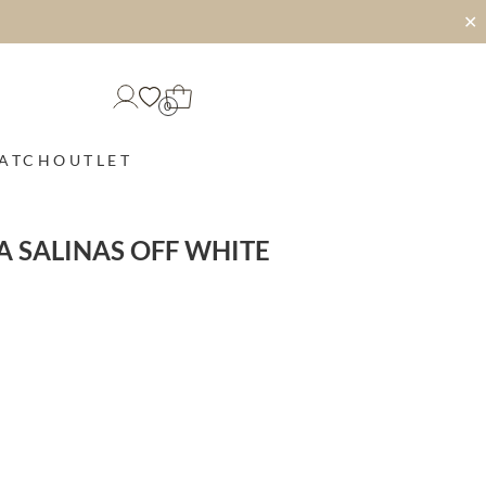
✕
0
MATCH
OUTLET
A SALINAS OFF WHITE