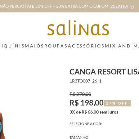
NÃO PERCA! | ATÉ 50% OFF + 20% EXTRA
COM O CUPOM
20EXTRA
BIQUÍNIS
MAIÔS
ROUPAS
ACESSÓRIOS
MIX AND 
CANGA RESORT LIS
1R3TO007_26_1
R$ 270,00
R$ 198,00
27% OFF
3X de R$ 66,00 sem juros
SELECIONE A COR:
TAMANHO: