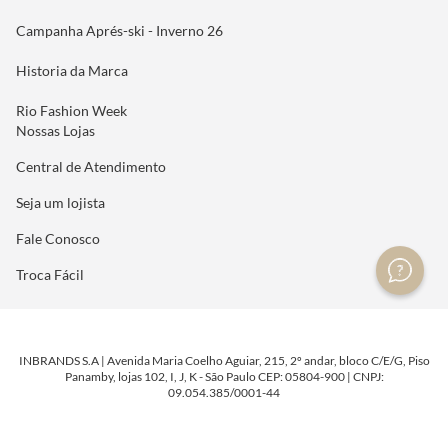
Campanha Aprés-ski - Inverno 26
Historia da Marca
Rio Fashion Week
Nossas Lojas
Central de Atendimento
Seja um lojista
Fale Conosco
Troca Fácil
INBRANDS S.A | Avenida Maria Coelho Aguiar, 215, 2º andar, bloco C/E/G, Piso
Panamby, lojas 102, I, J, K - São Paulo CEP: 05804-900 | CNPJ:
09.054.385/0001-44
DESENVOLVIDO POR
TECNOLOGIA