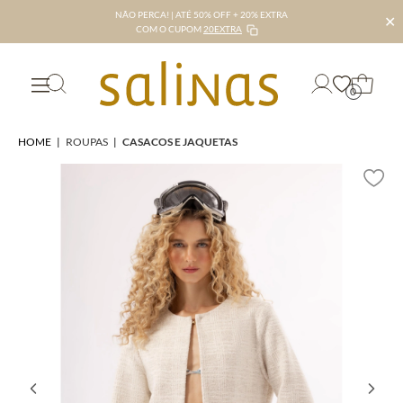
NÃO PERCA! | ATÉ 50% OFF + 20% EXTRA
✕
COM O CUPOM
20EXTRA
0
HOME
|
ROUPAS
|
CASACOS E JAQUETAS