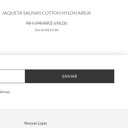
JAQUETA SALINAS COTTON NYLON AREIA
NECESSA
R$ 698,00
R$ 1.398,00
10x de R$ 69,80
ENVIAR
linas.
Nossas Lojas