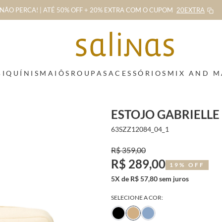
NÃO PERCA! | ATÉ 50% OFF + 20% EXTRA
COM O CUPOM
20EXTRA
BIQUÍNIS
MAIÔS
ROUPAS
ACESSÓRIOS
MIX AND 
ESTOJO GABRIELLE
63SZZ12084_04_1
R$ 359,00
R$ 289,00
19% OFF
5X de R$ 57,80 sem juros
SELECIONE A COR: