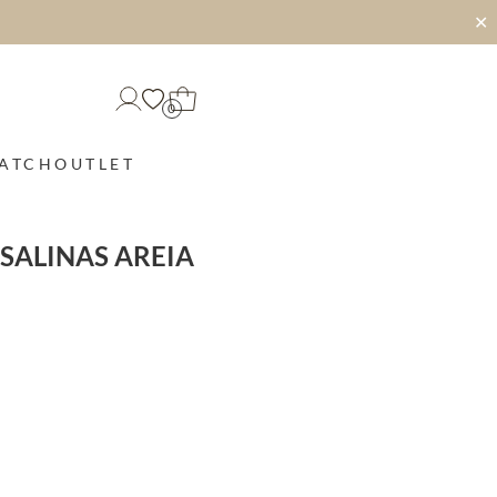
✕
0
MATCH
OUTLET
 SALINAS AREIA