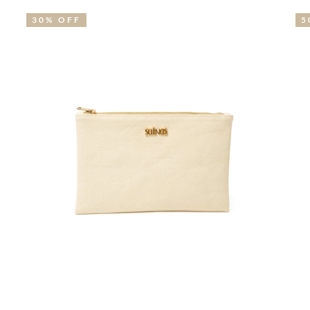
30% OFF
5