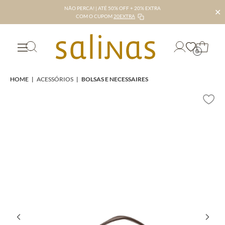
NÃO PERCA! | ATÉ 50% OFF + 20% EXTRA
✕
COM O CUPOM
20EXTRA
0
HOME
|
ACESSÓRIOS
|
BOLSAS E NECESSAIRES