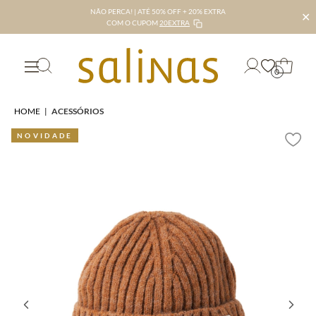
NÃO PERCA! | ATÉ 50% OFF + 20% EXTRA
✕
COM O CUPOM
20EXTRA
0
HOME
|
ACESSÓRIOS
NOVIDADE