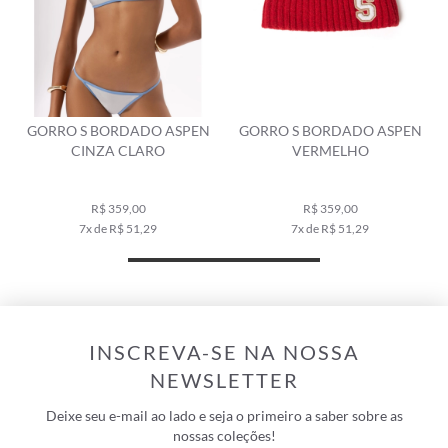
PEN
GORRO S BORDADO ASPEN
CACHECOL JACQUARD
VERMELHO
ASPEN CARAMELO
R$ 359,00
R$ 459,00
7x de R$ 51,29
9x de R$ 51,00
INSCREVA-SE NA NOSSA
NEWSLETTER
Deixe seu e-mail ao lado e seja o primeiro a saber sobre as
nossas coleções!