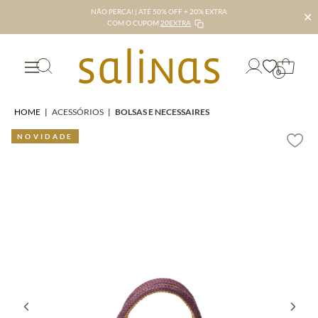
NÃO PERCA! | ATÉ 50% OFF + 20% EXTRA
✕
COM O CUPOM
20EXTRA
0
HOME
|
ACESSÓRIOS
|
BOLSAS E NECESSAIRES
NOVIDADE