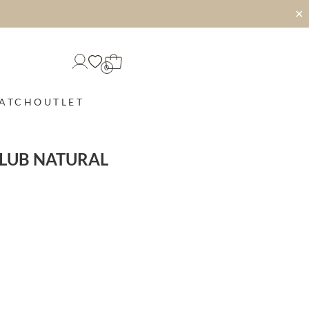
✕
0
MATCH
OUTLET
SLUB NATURAL