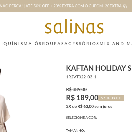
NÃO PERCA! | ATÉ 50% OFF + 20% EXTRA
COM O CUPOM
20EXTRA
BIQUÍNIS
MAIÔS
ROUPAS
ACESSÓRIOS
MIX AND 
KAFTAN HOLIDAY 
1R2VT022_03_1
R$ 389,00
R$ 189,00
51% OFF
3X de R$ 63,00 sem juros
SELECIONE A COR:
TAMANHO: