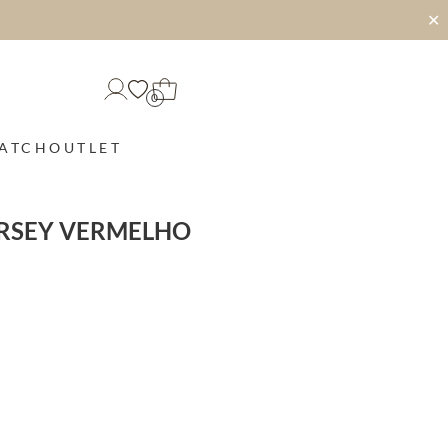
✕
0
MATCH
OUTLET
ERSEY VERMELHO