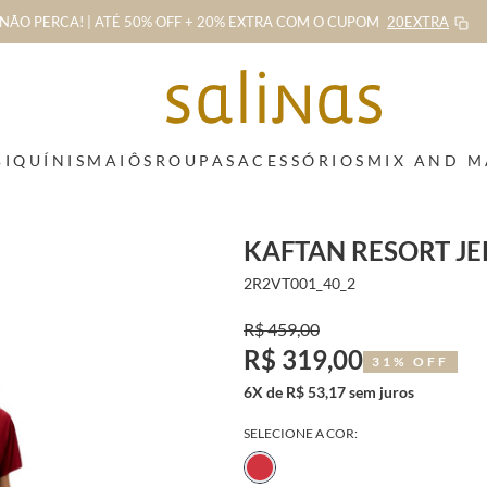
NÃO PERCA! | ATÉ 50% OFF + 20% EXTRA
COM O CUPOM
20EXTRA
BIQUÍNIS
MAIÔS
ROUPAS
ACESSÓRIOS
MIX AND 
KAFTAN RESORT J
2R2VT001_40_2
R$ 459,00
R$ 319,00
31% OFF
6X de R$ 53,17 sem juros
SELECIONE A COR: