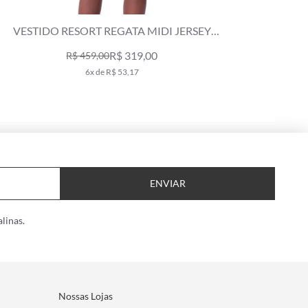
VESTIDO RESORT REGATA MIDI JERSEY
VESTI
VERMELHO
R$ 319,00
R$ 459,00
6x de R$ 53,17
ENVIAR
linas.
Nossas Lojas