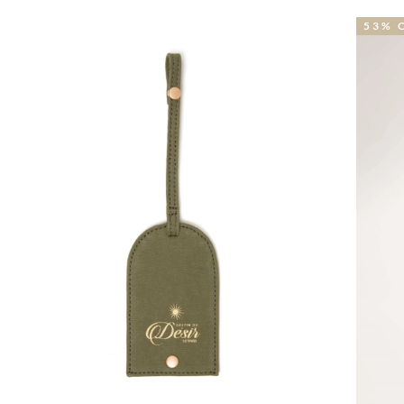
53% OFF
5