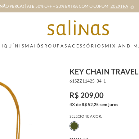
NÃO PERCA! | ATÉ 50% OFF + 20% EXTRA
COM O CUPOM
20EXTRA
BIQUÍNIS
MAIÔS
ROUPAS
ACESSÓRIOS
MIX AND 
KEY CHAIN TRAVEL
61SZZ11425_34_1
R$ 209,00
4X de R$ 52,25 sem juros
SELECIONE A COR: