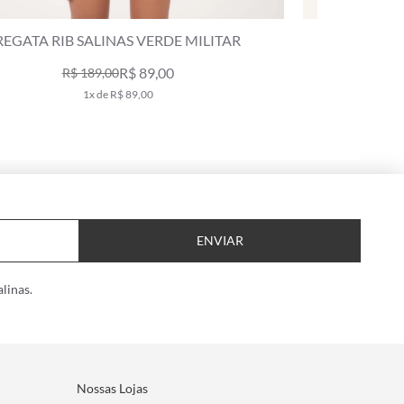
VESTIDO RIB SALINAS VERDE MILITAR
BASKET B
R$ 119,00
R$ 249,00
2x de R$ 59,50
ENVIAR
linas.
Nossas Lojas