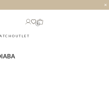
✕
0
MATCH
OUTLET
OIABA