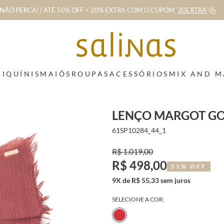
NÃO PERCA! | ATÉ 50% OFF + 20% EXTRA
COM O CUPOM
20EXTRA
BIQUÍNIS
MAIÔS
ROUPAS
ACESSÓRIOS
MIX AND 
LENÇO MARGOT G
61SP10284_44_1
R$ 1.019,00
R$ 498,00
51% OFF
9X de R$ 55,33 sem juros
SELECIONE A COR: