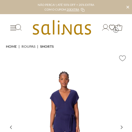
NÃO PERCA! | ATÉ 50% OFF + 20% EXTRA
✕
COM O CUPOM
20EXTRA
0
HOME
|
ROUPAS
|
SHORTS