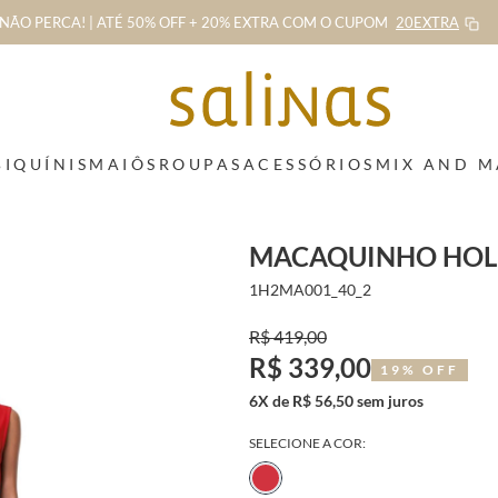
NÃO PERCA! | ATÉ 50% OFF + 20% EXTRA
COM O CUPOM
20EXTRA
BIQUÍNIS
MAIÔS
ROUPAS
ACESSÓRIOS
MIX AND 
MACAQUINHO HOL
1H2MA001_40_2
R$ 419,00
R$ 339,00
19% OFF
6X de R$ 56,50 sem juros
SELECIONE A COR: