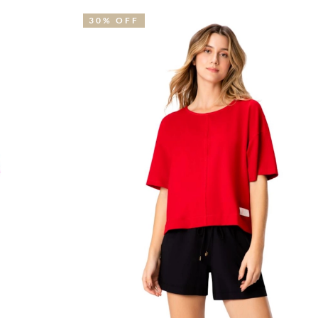
29% OFF
3