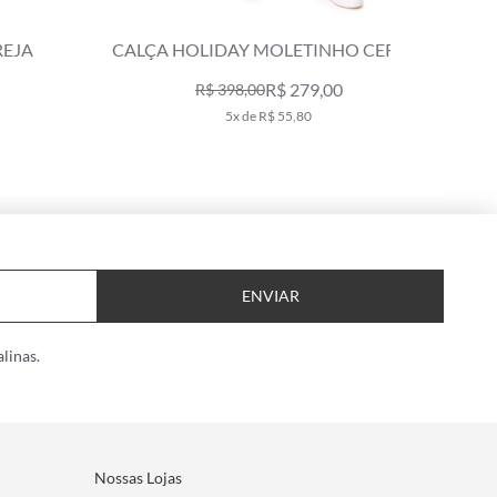
BLUSA HOLIDAY MOLETINHO FUCSIA
BLUSA H
R$ 269,00
R$ 389,00
5x de R$ 53,80
ENVIAR
linas.
Nossas Lojas