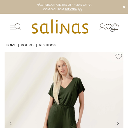
NÃO PERCA! | ATÉ 50% OFF + 20% EXTRA
✕
COM O CUPOM
20EXTRA
0
HOME
|
ROUPAS
|
VESTIDOS