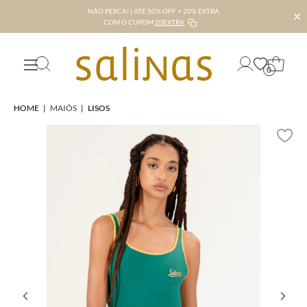
NÃO PERCA! | ATÉ 50% OFF + 20% EXTRA
✕
COM O CUPOM
20EXTRA
0
HOME
|
MAIÔS
|
LISOS