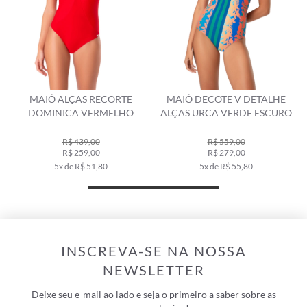
O
MAIÔ ALÇAS RECORTE
MAIÔ DECOTE V DETALHE
DOMINICA VERMELHO
ALÇAS URCA VERDE ESCURO
R$ 439,00
R$ 559,00
R$ 259,00
R$ 279,00
5x de R$ 51,80
5x de R$ 55,80
INSCREVA-SE NA NOSSA
NEWSLETTER
Deixe seu e-mail ao lado e seja o primeiro a saber sobre as