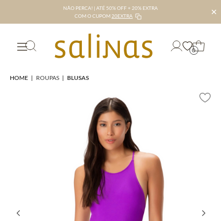
NÃO PERCA! | ATÉ 50% OFF + 20% EXTRA
✕
COM O CUPOM
20EXTRA
0
HOME
|
ROUPAS
|
BLUSAS