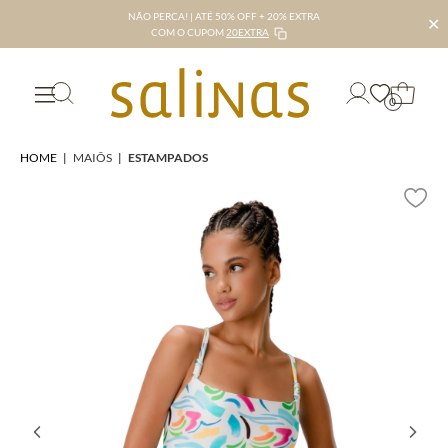
NÃO PERCA! | ATÉ 50% OFF + 20% EXTRA
✕
COM O CUPOM
20EXTRA
0
HOME
|
MAIÔS
|
ESTAMPADOS