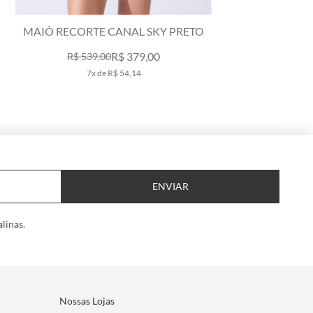
MAIÔ RECORTE CANAL SKY PRETO
MAI
R$ 379,00
R$ 539,00
7x de R$ 54,14
ENVIAR
linas.
Nossas Lojas