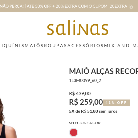
NÃO PERCA! | ATÉ 50% OFF + 20% EXTRA
COM O CUPOM
20EXTRA
BIQUÍNIS
MAIÔS
ROUPAS
ACESSÓRIOS
MIX AND 
MAIÔ ALÇAS RECO
1L3M0099_60_2
R$ 439,00
R$ 259,00
41% OFF
5X de R$ 51,80 sem juros
SELECIONE A COR: