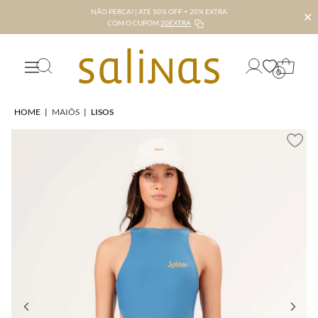
NÃO PERCA! | ATÉ 50% OFF + 20% EXTRA
✕
COM O CUPOM
20EXTRA
0
HOME
|
MAIÔS
|
LISOS