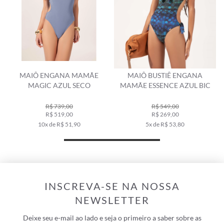
E
MAIÔ ENGANA MAMÃE
MAIÔ BUSTIÊ ENGANA
MAGIC AZUL SECO
MAMÃE ESSENCE AZUL BIC
R$ 739,00
R$ 549,00
R$ 519,00
R$ 269,00
10x de R$ 51,90
5x de R$ 53,80
INSCREVA-SE NA NOSSA
NEWSLETTER
Deixe seu e-mail ao lado e seja o primeiro a saber sobre as