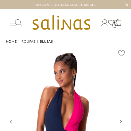
✕
LAST CHANCE | SELEÇÃO COM ATÉ 50% OFF!
0
HOME
|
ROUPAS
|
BLUSAS