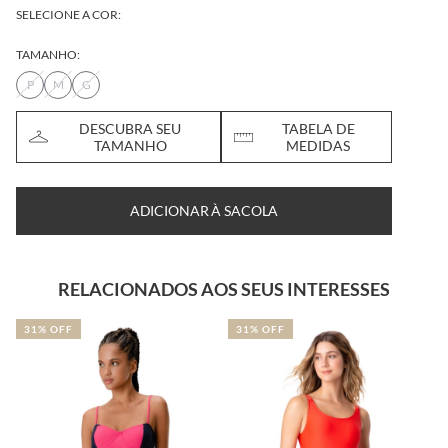
SELECIONE A COR:
TAMANHO:
P
M
G
DESCUBRA SEU
TABELA DE
TAMANHO
MEDIDAS
ADICIONAR À SACOLA
RELACIONADOS AOS SEUS INTERESSES
31% OFF
31% OFF