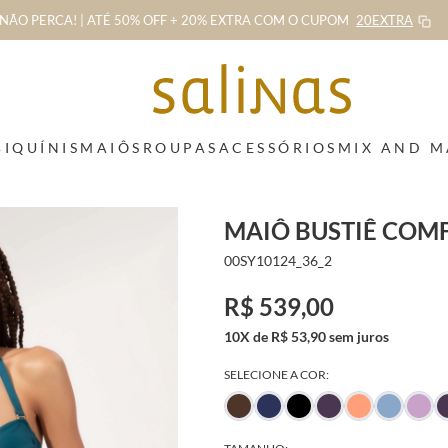
NÃO PERCA! | ATÉ 50% OFF + 20% EXTRA
COM O CUPOM
20EXTRA
BIQUÍNIS
MAIÔS
ROUPAS
ACESSÓRIOS
MIX AND 
MAIÔ BUSTIÊ COMF
00SY10124_36_2
R$ 539,00
10X de R$ 53,90 sem juros
SELECIONE A COR: