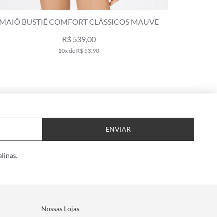
MAIÔ BUSTIÊ COMFORT CLÁSSICOS MAUVE
MAIÔ BUS
R$ 539,00
10x de R$ 53,90
ENVIAR
linas.
Nossas Lojas