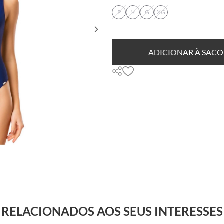
P
M
G
XG
ADICIONAR À SACO
RELACIONADOS AOS SEUS INTERESSES