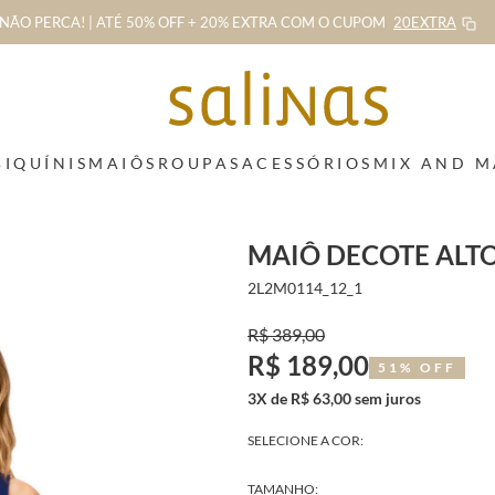
NÃO PERCA! | ATÉ 50% OFF + 20% EXTRA
COM O CUPOM
20EXTRA
BIQUÍNIS
MAIÔS
ROUPAS
ACESSÓRIOS
MIX AND 
MAIÔ DECOTE ALT
2L2M0114_12_1
R$ 389,00
R$ 189,00
51% OFF
3X de R$ 63,00 sem juros
SELECIONE A COR:
TAMANHO: