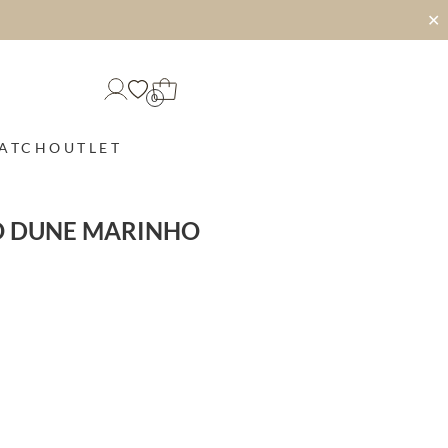
✕
0
MATCH
OUTLET
O DUNE MARINHO