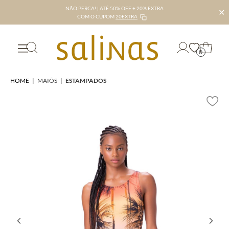
NÃO PERCA! | ATÉ 50% OFF + 20% EXTRA
✕
COM O CUPOM
20EXTRA
0
HOME
|
MAIÔS
|
ESTAMPADOS