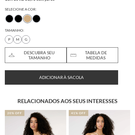
SELECIONE A COR:
TAMANHO:
P
M
G
DESCUBRA SEU
TABELA DE
TAMANHO
MEDIDAS
ADICIONAR À SACOLA
RELACIONADOS AOS SEUS INTERESSES
20% OFF
41% OFF