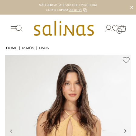
NÃO PERCA! | ATÉ 50% OFF + 20% EXTRA
✕
COM O CUPOM
20EXTRA
0
HOME
|
MAIÔS
|
LISOS