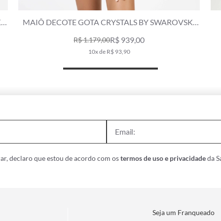
I
MAIÔ DECOTE V CRYSTALS BY SWAROVSKI
LUMIER CINZA CLARO
R$ 419,00
R$ 698,00
8x de R$ 52,38
ar, declaro que estou de acordo com os
termos de uso e privacidade
da Sa
Seja um Franqueado