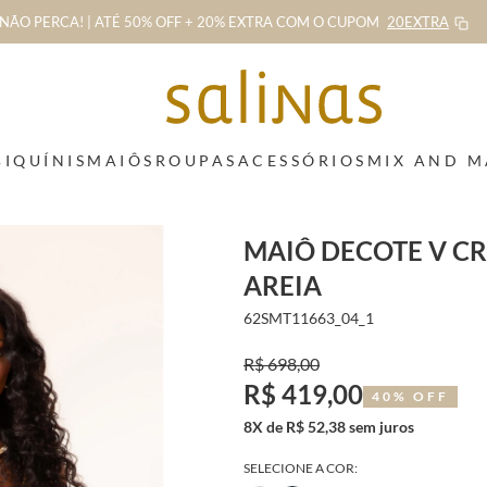
NÃO PERCA! | ATÉ 50% OFF + 20% EXTRA
COM O CUPOM
20EXTRA
BIQUÍNIS
MAIÔS
ROUPAS
ACESSÓRIOS
MIX AND 
MAIÔ DECOTE V CR
AREIA
62SMT11663_04_1
R$ 698,00
R$ 419,00
40% OFF
8X de R$ 52,38 sem juros
SELECIONE A COR: