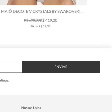
CALCINHA LATERAL FINA MINI MIRACLE UP
CALCINH
CRYSTALS BY SWAROVSKI LUMIER AREIA
R$ 289,00
5x de R$ 57,80
ENVIAR
linas.
Nossas Lojas