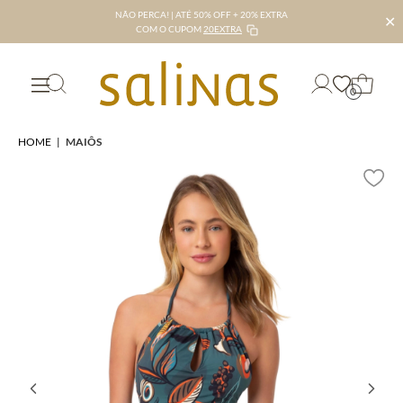
NÃO PERCA! | ATÉ 50% OFF + 20% EXTRA
✕
COM O CUPOM
20EXTRA
0
HOME
|
MAIÔS