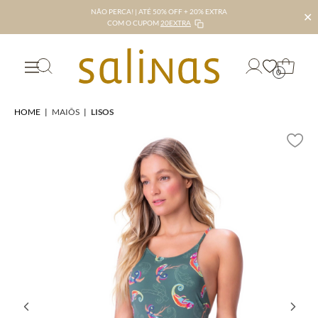
NÃO PERCA! | ATÉ 50% OFF + 20% EXTRA
✕
COM O CUPOM
20EXTRA
0
HOME
|
MAIÔS
|
LISOS