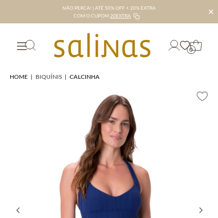
NÃO PERCA! | ATÉ 50% OFF + 20% EXTRA
✕
COM O CUPOM
20EXTRA
0
HOME
|
BIQUÍNIS
|
CALCINHA