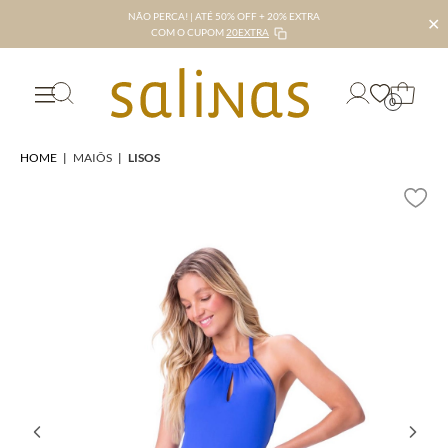
NÃO PERCA! | ATÉ 50% OFF + 20% EXTRA
✕
COM O CUPOM
20EXTRA
0
HOME
|
MAIÔS
|
LISOS