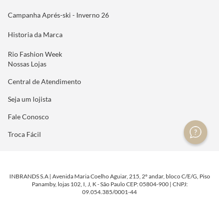
Campanha Aprés-ski - Inverno 26
Historia da Marca
Rio Fashion Week
Nossas Lojas
Central de Atendimento
Seja um lojista
Fale Conosco
Troca Fácil
INBRANDS S.A | Avenida Maria Coelho Aguiar, 215, 2º andar, bloco C/E/G, Piso
Panamby, lojas 102, I, J, K - São Paulo CEP: 05804-900 | CNPJ:
09.054.385/0001-44
DESENVOLVIDO POR
TECNOLOGIA