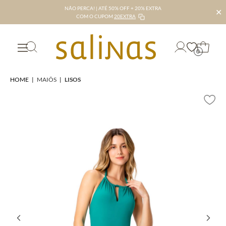
NÃO PERCA! | ATÉ 50% OFF + 20% EXTRA
✕
COM O CUPOM
20EXTRA
0
HOME
|
MAIÔS
|
LISOS