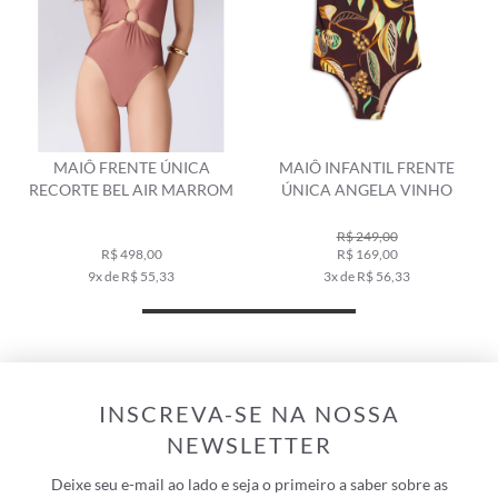
ÚNICA
MAIÔ INFANTIL FRENTE
TOP FRENTE ÚNI
R MARROM
ÚNICA ANGELA VINHO
CANELADO GEO CI
CLARO
R$ 249,00
R$ 269,00
R$ 169,00
R$ 159,00
33
3x de R$ 56,33
3x de R$ 53,00
INSCREVA-SE NA NOSSA
NEWSLETTER
Deixe seu e-mail ao lado e seja o primeiro a saber sobre as